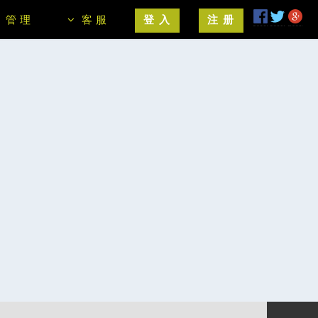
管 理
客 服
登 入
注 册