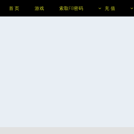
首 页
游戏
索取FB密码
充 值