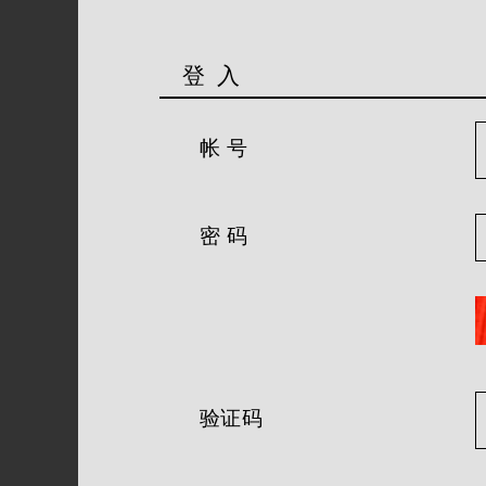
登 入
帐 号
密 码
验证码