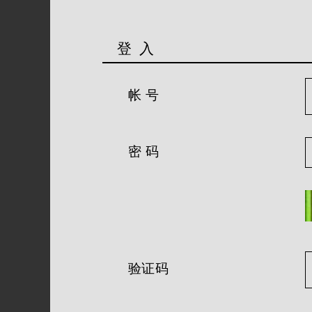
登 入
帐 号
密 码
验证码