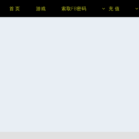
首 页
游戏
索取FB密码
充 值