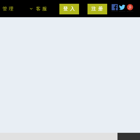
管 理
客 服
登 入
注 册