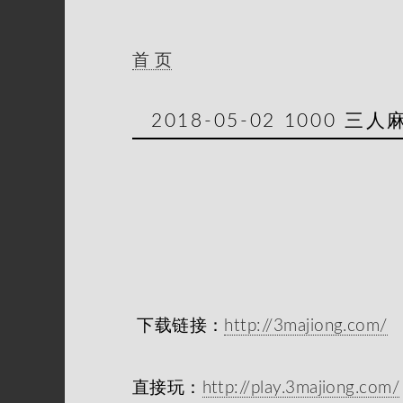
首 页
2018-05-02 1000 三
下载链接：
http://3majiong.com/
直接玩：
http://play.3majiong.com/