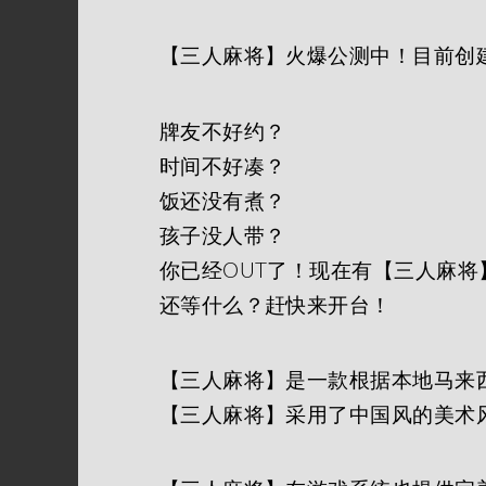
【三人麻将】火爆公测中！目前创建
牌友不好约？
时间不好凑？
饭还没有煮？
孩子没人带？
你已经OUT了！现在有【三人麻
还等什么？赶快来开台！
【三人麻将】是一款根据本地马来
【三人麻将】采用了中国风的美术