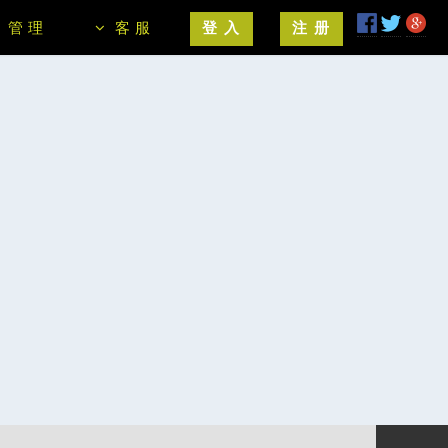
管 理
客 服
登 入
注 册