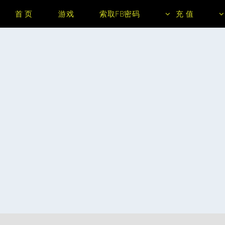
首 页
游戏
索取FB密码
充 值