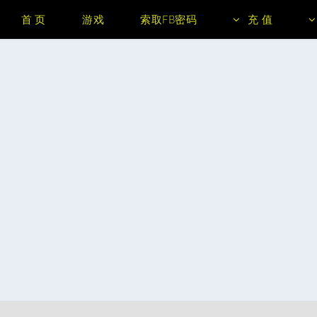
首 页
游戏
索取FB密码
充 值